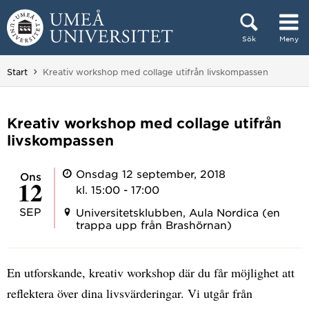
Hoppa direkt till innehållet
Sök
Meny
Huvudmenyn dold.
Du är här:
Start
Kreativ workshop med collage utifrån livskompassen
Kreativ workshop med collage utifrån
livskompassen
Onsdag 12 september, 2018
ons
12
kl. 15:00 - 17:00
SEP
Universitetsklubben, Aula Nordica (en
trappa upp från Brashörnan)
En utforskande, kreativ workshop där du får möjlighet att
reflektera över dina livsvärderingar. Vi utgår från