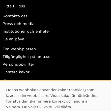
Hitta till oss
Kontakta oss
Press och media
Institutioner och enheter
Ge en gåva
Om webbplatsen
Tillgänglighet på umu.se
Personuppgifter
Hantera kakor
Facebook
Instagram
Denna webbplats använder kakor (cookies) som
Cookie-samtycke
lagras i din webbläsare. Vissa kakor är nödvändiga
TikTok
för att sidan ska fungera korrekt och andra är
Youtube
valbara. Du väljer vilka du vill tillåta.