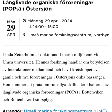
Långlivade organiska föroreningar
(POPs) i Östersjön
Måndag 29 april, 2024
mån
29
kl. 14:00 - 15:00
APR
Umeå marina forskningscentrum, Norrbyn
Linda Zetterholm är doktorand i marin miljökemi vid
Umeå universitet. Hennes forskning handlar om betydelsen
av interaktioner mellan land och hav i kretsloppet av
gamla och nya föroreningar i Östersjöns olika bassänger.
Hon kommer att prata om rumsliga skillnader i halterna av
långlivade organiska föroreningar (POPs) i Bottenviken
och Bottenhavet i storspigg.
Arrangör:
Umeå marina forskningscentrum (UMF)
,