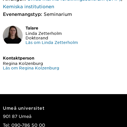
Kemiska institutionen
Evenemangstyp:
Seminarium
Talare
Linda Zetterholm
Doktorand
Läs om Linda Zetterholm
Kontaktperson
Regina Kolzenburg
Läs om Regina Kolzenburg
Umeå universitet
901 87 Umeå
Tel: 090-786 50 00