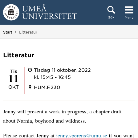
Hoppa direkt till innehållet
Sök
Meny
Huvudmenyn dold.
Du är här:
Start
Litteratur
Litteratur
Tisdag 11 oktober, 2022
tis
11
kl. 15:45 - 16:45
OKT
HUM.F.230
Jenny will present a work in progress, a chapter draft
about Narnia, boyhood and wildness.
Please contact Jenny at
jenny.sperens@umu.se
if you want