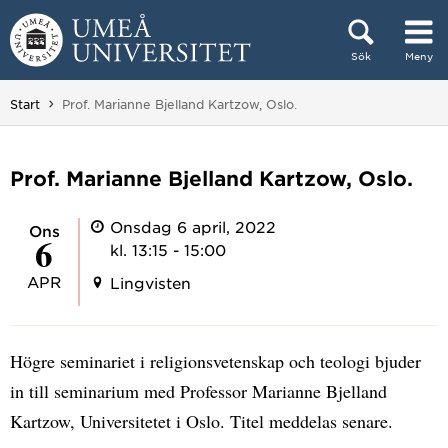
Hoppa direkt till innehållet
Sök
Meny
Huvudmenyn dold.
Du är här:
Start
Prof. Marianne Bjelland Kartzow, Oslo.
Prof. Marianne Bjelland Kartzow, Oslo.
Onsdag 6 april, 2022
ons
6
kl. 13:15 - 15:00
APR
Lingvisten
Högre seminariet i religionsvetenskap och teologi bjuder
in till seminarium med Professor Marianne Bjelland
Kartzow, Universitetet i Oslo. Titel meddelas senare.