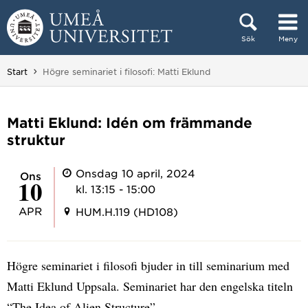
Hoppa direkt till innehållet
Sök
Meny
Huvudmenyn dold.
Du är här:
Start
Högre seminariet i filosofi: Matti Eklund
Matti Eklund: Idén om främmande
struktur
Onsdag 10 april, 2024
ons
10
kl. 13:15 - 15:00
APR
HUM.H.119 (HD108)
Högre seminariet i filosofi bjuder in till seminarium med
Matti Eklund Uppsala. Seminariet har den engelska titeln
“The Idea of Alien Structure”.