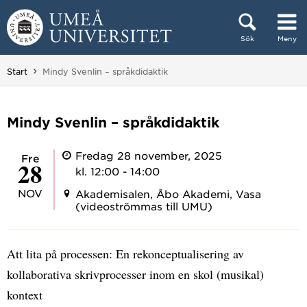
Hoppa direkt till innehållet
Sök
Meny
Huvudmenyn dold.
Du är här:
Start
Mindy Svenlin – språkdidaktik
Mindy Svenlin – språkdidaktik
Fredag 28 november, 2025
fre
28
kl. 12:00 - 14:00
NOV
Akademisalen, Åbo Akademi, Vasa
(videoströmmas till UMU)
Att lita på processen: En rekonceptualisering av
kollaborativa skrivprocesser inom en skol (musikal)
kontext