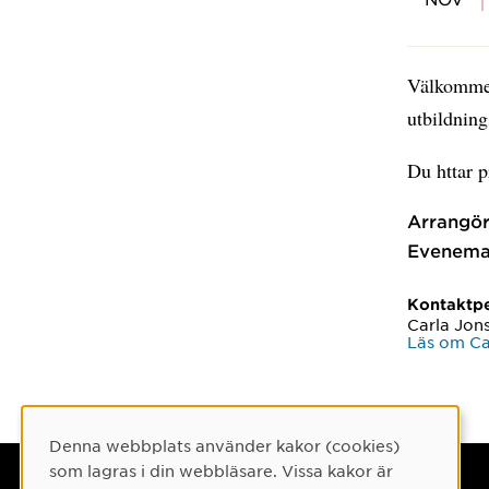
Välkommen 
utbildnin
Du httar 
Arrangör
Evenema
Kontaktp
Carla Jon
Läs om Ca
Denna webbplats använder kakor (cookies)
Cookie-samtycke
som lagras i din webbläsare. Vissa kakor är