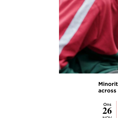
Minori
across
ons
26
NOV