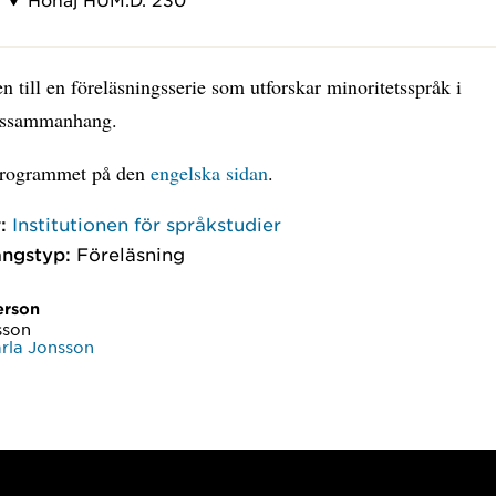
till en föreläsningsserie som utforskar minoritetsspråk i
gssammanhang.
programmet på den
engelska sidan
.
:
Institutionen för språkstudier
ngstyp:
Föreläsning
erson
sson
rla Jonsson