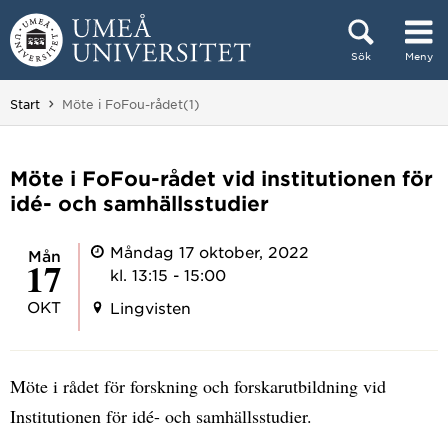
Hoppa direkt till innehållet
Sök
Meny
Huvudmenyn dold.
Du är här:
Start
Möte i FoFou-rådet(1)
Möte i FoFou-rådet vid institutionen för
idé- och samhällsstudier
Måndag 17 oktober, 2022
mån
17
kl. 13:15 - 15:00
OKT
Lingvisten
Möte i rådet för forskning och forskarutbildning vid
Institutionen för idé- och samhällsstudier.