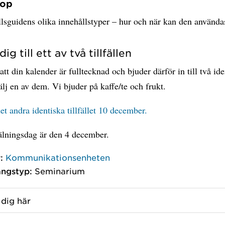
hop
lsguidens olika innehållstyper – hur och när kan den använda
ig till ett av två tillfällen
 att din kalender är fulltecknad och bjuder därför in till två id
välj en av dem. Vi bjuder på kaffe/te och frukt.
det andra identiska tillfället 10 december.
älningsdag är den 4 december.
:
Kommunikationsenheten
ngstyp:
Seminarium
dig här