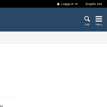
Logga in
English site
Sök
Meny
tig