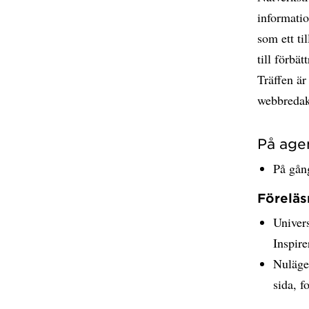
informati
som ett til
till förbä
Träffen är
webbredak
På age
På gån
Föreläs
Univers
Inspir
Nuläge 
sida, f