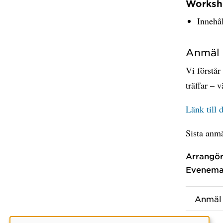
Works
Innehål
Anmäl d
Vi förstår
träffar – 
Länk till 
Sista anm
Arrangör
Evenema
Anmäl 