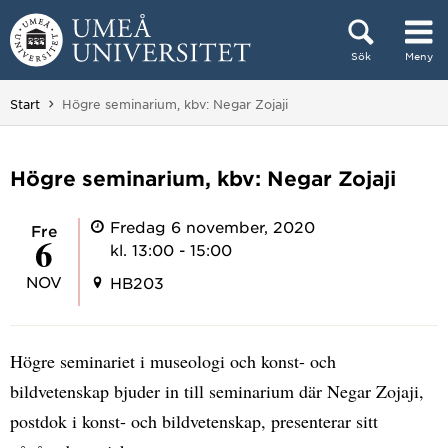
Hoppa direkt till innehållet
Sök
Meny
Huvudmenyn dold.
Du är här:
Start
Högre seminarium, kbv: Negar Zojaji
Högre seminarium, kbv: Negar Zojaji
Fredag 6 november, 2020
fre
6
kl. 13:00 - 15:00
NOV
HB203
Högre seminariet i museologi och konst- och
bildvetenskap bjuder in till seminarium där Negar Zojaji,
postdok i konst- och bildvetenskap, presenterar sitt