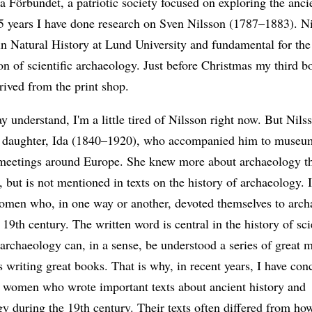
a Förbundet, a patriotic society focused on exploring the anci
15 years I have done research on Sven Nilsson (1787–1883). N
in Natural History at Lund University and fundamental for the
on of scientific archaeology. Just before Christmas my third 
rived from the print shop.
 understand, I'm a little tired of Nilsson right now. But Nils
 daughter, Ida (1840–1920), who accompanied him to museu
c meetings around Europe. She knew more about archaeology 
, but is not mentioned in texts on the history of archaeology. 
women who, in one way or another, devoted themselves to arc
 19th century. The written word is central in the history of sc
 archaeology can, in a sense, be understood a series of great 
s writing great books. That is why, in recent years, I have con
g women who wrote important texts about ancient history and
y during the 19th century. Their texts often differed from h