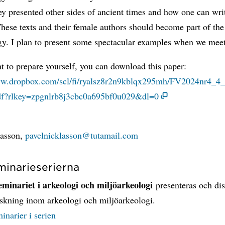
y presented other sides of ancient times and how one can wri
These texts and their female authors should become part of the
gy. I plan to present some spectacular examples when we mee
t to prepare yourself, you can download this paper:
ww.dropbox.com/scl/fi/ryalsz8r2n9kblqx295mh/FV2024nr4_
df?rlkey=zpgnlrb8j3cbc0a695bf0u029&dl=0
t
lasson,
pavelnicklasson@tutamail.com
inarieserierna
minariet i arkeologi och miljöarkeologi
presenteras och di
rskning inom arkeologi och miljöarkeologi.
minarier i serien