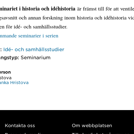
inariet i historia och idéhistoria
är främst till för att ventil
savsnitt och annan forskning inom historia och idéhistoria vi
nen för idé- och samhällsstudier.
ommande seminarier i serien
:
Idé- och samhällsstudier
ngstyp:
Seminarium
erson
istova
anka Hristova
Kontakta oss
Om webbplatsen