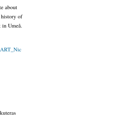
te about
 history of
t in Umeå.
4_ART_Nic
skuteras