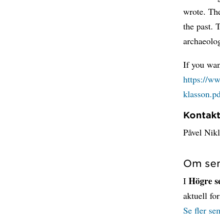
wrote. The
the past. 
archaeolo
If you wan
https://w
klasson.p
Kontak
Påvel Nik
Om sem
Högre se
I
aktuell fo
Se fler se