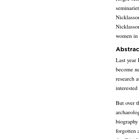
seminariet
Nicklasson
Nicklasson
women in 
Abstrac
Last year
become ne
research a
interested
But over t
archaeolog
biography
forgotten 