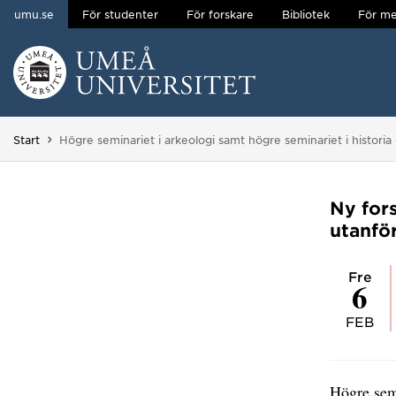
umu.se
För studenter
För forskare
Bibliotek
För me
Hoppa direkt till innehållet
Huvudmenyn dold.
Du är här:
Start
Högre seminariet i arkeologi samt högre seminariet i historia 
Ny for
utanfö
fre
6
FEB
Högre sem