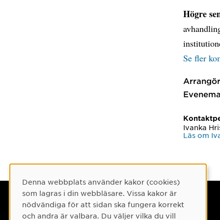
Högre sem
avhandling
institutio
Se fler k
Arrangör
Evenema
Kontaktp
Ivanka Hr
Läs om Iv
Denna webbplats använder kakor (cookies)
Cookie-samtycke
som lagras i din webbläsare. Vissa kakor är
Umeå universitet
nödvändiga för att sidan ska fungera korrekt
och andra är valbara. Du väljer vilka du vill
901 87 Umeå