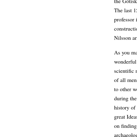
the Götisk
The last 
professor 
constructi
Nilsson ar
As you may
wonderful
scientifi
of all men
to other 
during the
history of
great Idea
on findin
archaeolog