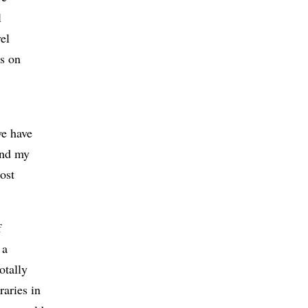
l
el
es on
we have
and my
ost
f
 a
otally
raries in