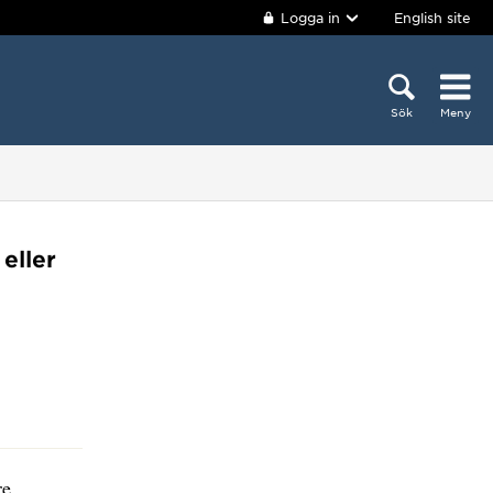
Logga in
English site
Sök
Meny
eller
re