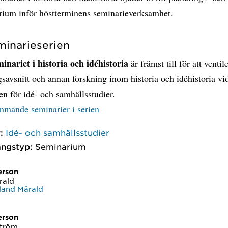
rium inför höstterminens seminarieverksamhet.
inarieserien
inariet i historia och idéhistoria
är främst till för att ventil
savsnitt och annan forskning inom historia och idéhistoria vi
nen för idé- och samhällsstudier.
ommande seminarier i serien
:
Idé- och samhällsstudier
ngstyp:
Seminarium
erson
rald
land Mårald
erson
ström