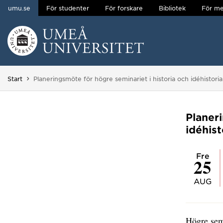
umu.se
För studenter
För forskare
Bibliotek
För me
Hoppa direkt till innehållet
Huvudmenyn dold.
Du är här:
Start
Planeringsmöte för högre seminariet i historia och idéhistoria
Planer
idéhist
fre
25
AUG
Högre semi