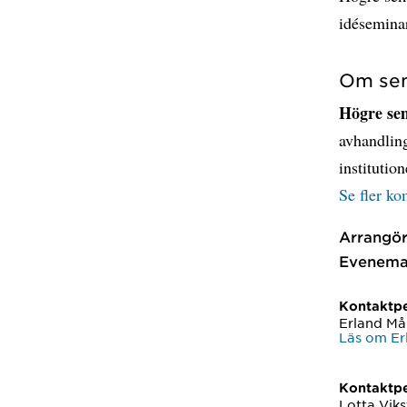
idésemina
Om sem
Högre sem
avhandling
institutio
Se fler k
Arrangör
Evenema
Kontaktp
Erland Må
Läs om Er
Kontaktp
Lotta Vik