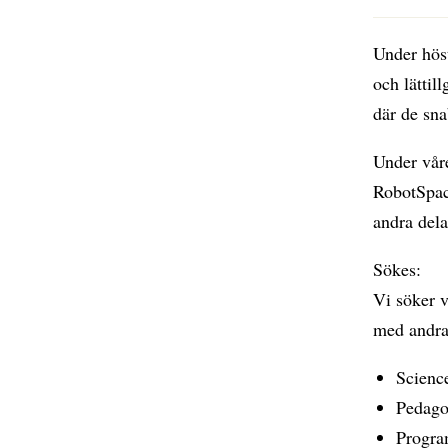
Under höst
och lätti
där de sna
Under våre
RobotSpace
andra dela
Sökes:
Vi söker v
med andra
Science
Pedago
Progra