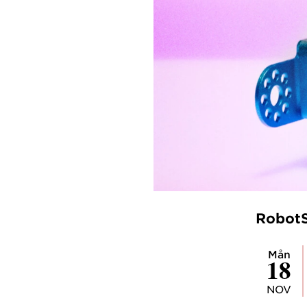
Robot
mån
18
NOV