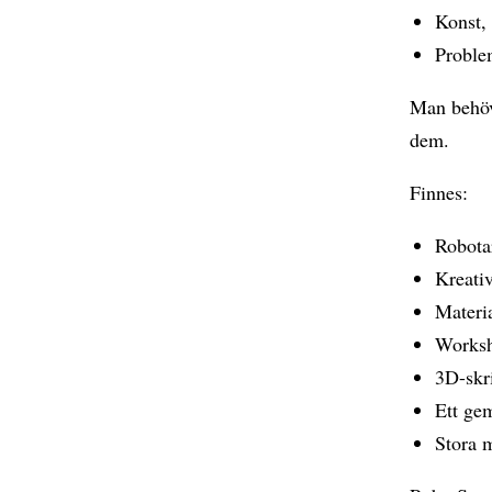
Konst, 
Proble
Man behöve
dem.
Finnes:
Robota
Kreativ
Materia
Worksh
3D-skr
Ett ge
Stora m