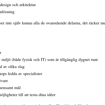
design och arkitektur
mlösning
r inte själv kunna alla de ovanstående delarna, det räcker med
r
 miljö (både fysisk och IT) som är tillgänglig dygnet runt
l av olika slag
ops ledda av specialister
ivare
mensamt mål
öjligheter till att testa dina idéer