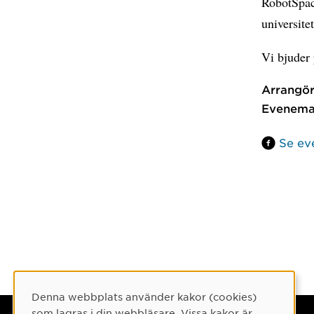
RobotSpac
universite
Vi bjuder 
Arrangör
Evenema
Se ev
Denna webbplats använder kakor (cookies)
Cookie-samtycke
som lagras i din webbläsare. Vissa kakor är