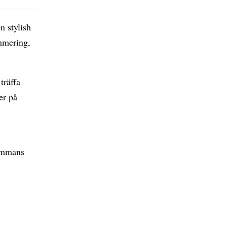
n stylish
ammering,
träffa
er på
sammans