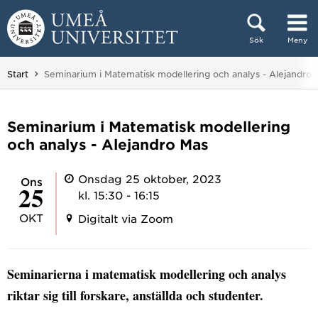
Hoppa direkt till innehållet
Sök
Meny
Huvudmenyn dold.
Du är här:
Start
Seminarium i Matematisk modellering och analys - Alejandro 
Seminarium i Matematisk modellering
och analys - Alejandro Mas
Onsdag 25 oktober, 2023
ons
25
kl. 15:30 - 16:15
OKT
Digitalt via Zoom
Seminarierna i matematisk modellering och analys
riktar sig till forskare, anställda och studenter.