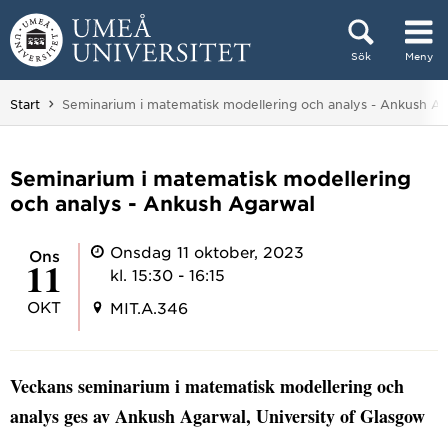
Hoppa direkt till innehållet
Sök
Meny
Huvudmenyn dold.
Du är här:
Start
Seminarium i matematisk modellering och analys - Ankush A
Seminarium i matematisk modellering
och analys - Ankush Agarwal
Onsdag 11 oktober, 2023
ons
11
kl. 15:30 - 16:15
OKT
MIT.A.346
Veckans seminarium i matematisk modellering och
analys ges av Ankush Agarwal, University of Glasgow