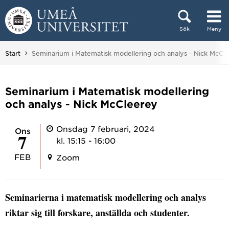
Hoppa direkt till innehållet
Sök
Meny
Huvudmenyn dold.
Du är här:
Start
Seminarium i Matematisk modellering och analys - Nick McCl
Seminarium i Matematisk modellering
och analys - Nick McCleerey
Onsdag 7 februari, 2024
ons
7
kl. 15:15 - 16:00
FEB
Zoom
Seminarierna i matematisk modellering och analys
riktar sig till forskare, anställda och studenter.