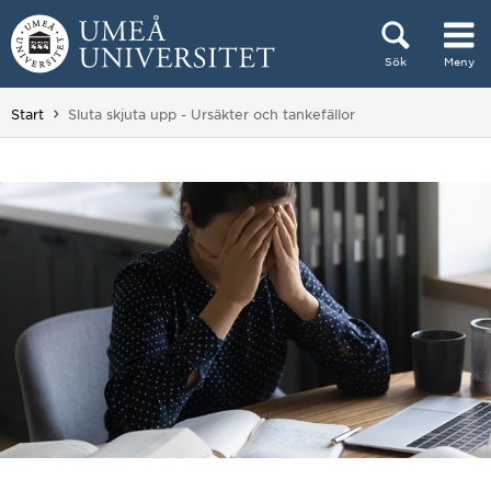
Hoppa direkt till innehållet
Sök
Meny
Huvudmenyn dold.
Du är här:
Start
Sluta skjuta upp - Ursäkter och tankefällor