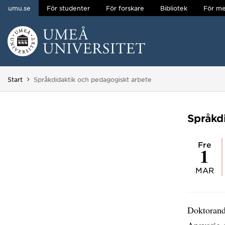
umu.se
För studenter
För forskare
Bibliotek
För me
Hoppa direkt till innehållet
Huvudmenyn dold.
Du är här:
Start
Språkdidaktik och pedagogiskt arbete
Språkd
fre
1
MAR
Doktoran
Ansvarig 