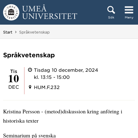
Hoppa direkt till innehållet
Sök
Meny
Huvudmenyn dold.
Du är här:
Start
Språkvetenskap
Språkvetenskap
Tisdag 10 december, 2024
tis
10
kl. 13:15 - 15:00
DEC
HUM.F.232
Kristina Persson - (metod)diskussion kring anföring i
historiska texter
Seminarium på svenska