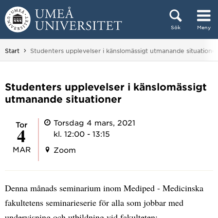
Hoppa direkt till innehållet
Sök
Meny
Huvudmenyn dold.
Du är här:
Start
Studenters upplevelser i känslomässigt utmanande situatione
Studenters upplevelser i känslomässigt
utmanande situationer
Torsdag 4 mars, 2021
tor
4
kl. 12:00 - 13:15
MAR
Zoom
Denna månads seminarium inom Mediped - Medicinska
fakultetens seminarieserie för alla som jobbar med
undervisning och utbildning vid fakulteten: