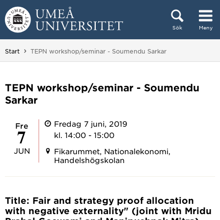
Hoppa direkt till innehållet
Sök
Meny
Huvudmenyn dold.
Du är här:
Start
TEPN workshop/seminar - Soumendu Sarkar
TEPN workshop/seminar - Soumendu
Sarkar
Fredag 7 juni, 2019
fre
7
kl. 14:00 - 15:00
JUN
Fikarummet, Nationalekonomi,
Handelshögskolan
Title: Fair and strategy proof allocation
with negative externality" (joint with Mridu