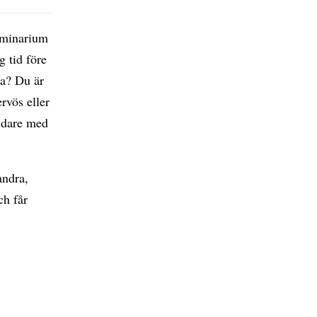
seminarium
g tid före
ta? Du är
rvös eller
vidare med
andra,
ch får