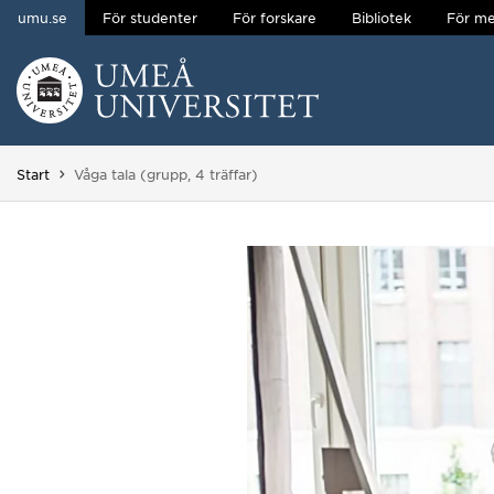
umu.se
För studenter
För forskare
Bibliotek
För me
Hoppa direkt till innehållet
Huvudmenyn dold.
Du är här:
Start
Våga tala (grupp, 4 träffar)