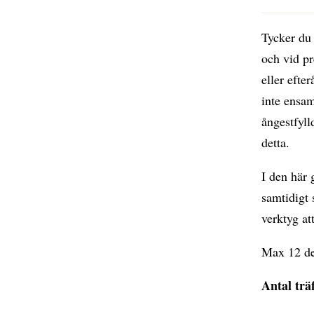
Tycker du 
och vid pr
eller efte
inte ensam
ångestfyll
detta.
I den här 
samtidigt 
verktyg at
Max 12 de
Antal trä