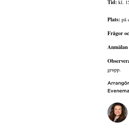
Tid:
kl. 1
Plats:
på c
Frågor o
Anmälan 
Observer
grupp.
Arrangör
Evenema