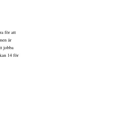
a för att
 men är
tt jobba
ckan 14 för