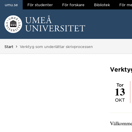
umu.se
För studenter
För forskare
Bibliotek
För me
Hoppa direkt till innehållet
Huvudmenyn dold.
Du är här:
Start
Verktyg som underlättar skrivprocessen
Verkty
tor
13
OKT
Välkommen