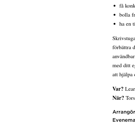
få konk
bolla f
ha en t
Skrivstuga
förbättra 
användbara
med ditt e
att hjälpa
Var?
Learn
När?
Tors
Arrangör
Evenema