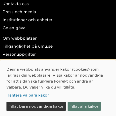
Kontakta oss
Press och media
Institutioner och enheter
Ge en gåva
Om webbplatsen
Tillgänglighet på umu.se
Personuppgifter
Hantera kakor
Denna webbplats använder kakor (cookies) som
Cookie-samtycke
Facebook
lagras i din webbläsare. Vissa kakor är nödvändiga
Instagram
för att sidan ska fungera korrekt och andra är
valbara. Du väljer vilka du vill tillåta.
TikTok
Hantera valbara kakor
Youtube
LinkedIn
Tillåt bara nödvändiga kakor
Tillåt alla kakor