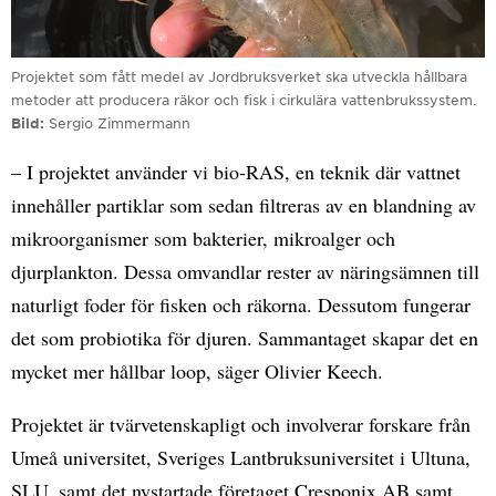
Projektet som fått medel av Jordbruksverket ska utveckla hållbara
metoder att producera räkor och fisk i cirkulära vattenbrukssystem.
Bild
Sergio Zimmermann
– I projektet använder vi bio-RAS, en teknik där vattnet
innehåller partiklar som sedan filtreras av en blandning av
mikroorganismer som bakterier, mikroalger och
djurplankton. Dessa omvandlar rester av näringsämnen till
naturligt foder för fisken och räkorna. Dessutom fungerar
det som probiotika för djuren. Sammantaget skapar det en
mycket mer hållbar loop, säger Olivier Keech.
Projektet är tvärvetenskapligt och involverar forskare från
Umeå universitet, Sveriges Lantbruksuniversitet i Ultuna,
SLU, samt det nystartade företaget Cresponix AB samt