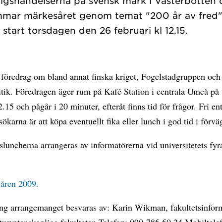
krigshändelserna på svensk mark i Västerbotten
mmar märkesåret genom temat "200 år av fred"
 föredrag om bland annat finska kriget, Fogelstadgruppen och
itik. Föredragen äger rum på Kafé Station i centrala Umeå på
.15 och pågår i 20 minuter, efteråt finns tid för frågor. Fri ent
esökarna är att köpa eventuellt fika eller lunch i god tid i förvä
luncherna arrangeras av informatörerna vid universitetets fyr
åren 2009.
ing arrangemanget besvaras av: Karin Wikman, fakultetsinfor