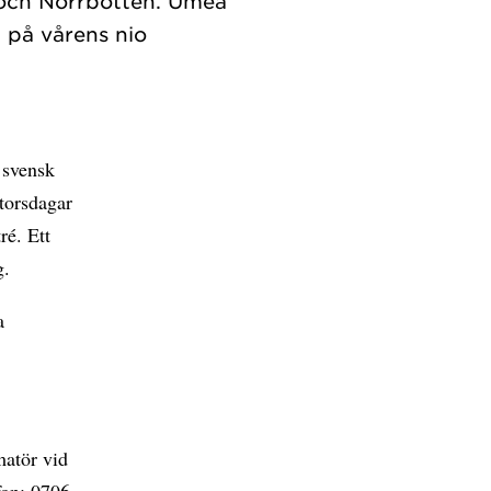
 och Norrbotten. Umeå
 på vårens nio
 svensk
 torsdagar
ré. Ett
g.
a
matör vid