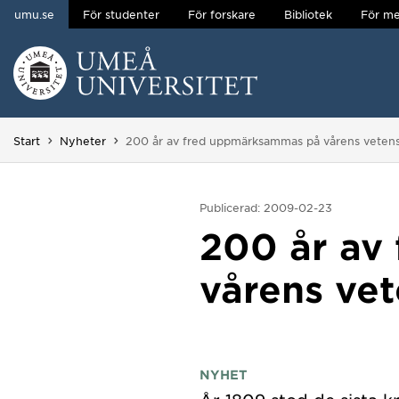
umu.se
För studenter
För forskare
Bibliotek
För me
Hoppa direkt till innehållet
Huvudmenyn dold.
Du är här:
Start
Nyheter
200 år av fred uppmärksammas på vårens veten
Publicerad: 2009-02-23
200 år av
vårens ve
NYHET