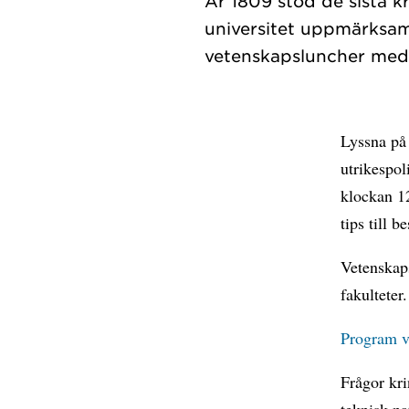
År 1809 stod de sista 
universitet uppmärksa
Lyssna på
utrikespol
klockan 12
tips till b
Vetenskaps
fakulteter.
Program v
Frågor kr