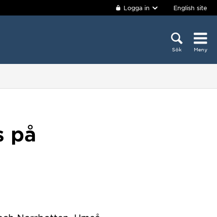
Logga in
English site
Sök
Meny
s på