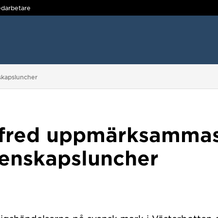
darbetare
skapsluncher
 fred uppmärksamma
tenskapsluncher