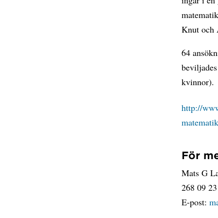
ingår i en
matematik
Knut och A
64 ansökn
beviljades
kvinnor).
http://www
matematik
För me
Mats G Lar
268 09 23
E-post:
ma