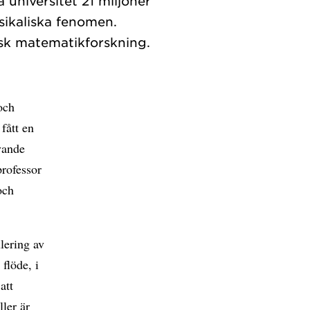
 universitet 21 miljoner
sikaliska fenomen.
och
fått en
ovande
professor
och
lering av
flöde, i
att
ler är