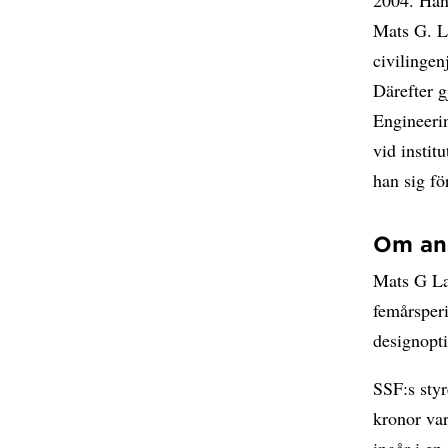
2004. Han
Mats G. L
civilinge
Därefter g
Engineerin
vid instit
han sig f
Om an
Mats G La
femårsperi
designopt
SSF:s styr
kronor va