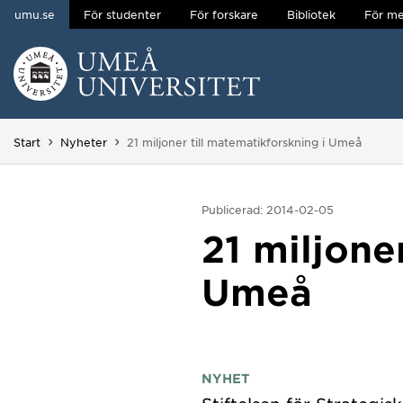
umu.se
För studenter
För forskare
Bibliotek
För me
Hoppa direkt till innehållet
Huvudmenyn dold.
Du är här:
Start
Nyheter
21 miljoner till matematikforskning i Umeå
Publicerad: 2014-02-05
21 miljone
Umeå
NYHET