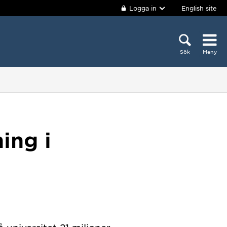
Logga in
English site
Sök
Meny
ing i