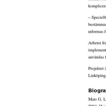
komplicer
– Speciell
bestämmas 
utformas f
Arbetet f
implement
användas f
Projektet 
Linköpings
Biograf
Mats G. L