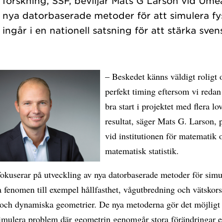
k forskning, SSF, beviljar Mats G Larson vid Umeå
m nya datorbaserade metoder för att simulera fy
– Beskedet känns väldigt roligt 
perfekt timing eftersom vi redan 
bra start i projektet med flera l
resultat, säger Mats G. Larson, 
vid institutionen för matematik 
matematisk statistik.
fokuserar på utveckling av nya datorbaserade metoder för simu
a fenomen till exempel hållfasthet, vågutbredning och vätskors 
och dynamiska geometrier. De nya metoderna gör det möjligt 
simulera problem där geometrin genomgår stora förändringar el