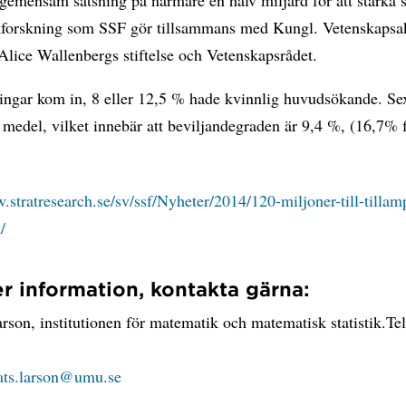
 gemensam satsning på närmare en halv miljard för att stärka 
forskning som SSF gör tillsammans med Kungl. Vetenskapsa
lice Wallenbergs stiftelse och Vetenskapsrådet.
ingar kom in, 8 eller 12,5 % hade kvinnlig huvudsökande. Se
 medel, vilket innebär att beviljandegraden är 9,4 %, (16,7% 
.stratresearch.se/sv/ssf/Nyheter/2014/120-miljoner-till-tillam
/
r information, kontakta gärna:
son, institutionen för matematik och matematisk statistik.Te
ts.larson@umu.se