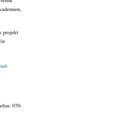
svensk
kademien,
x projekt
för
pad-
lefon:
070-