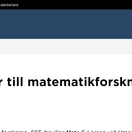
darbetare
r till matematikforskn