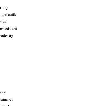
n tog
matematik.
nical
rassistent
rade sig
oner
grammet