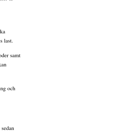
ska
s last.
oder samt
kan
ing och
t sedan