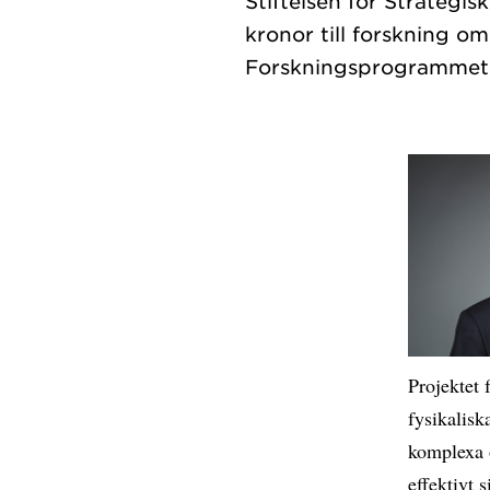
Stiftelsen för Strategis
kronor till forskning o
Projektet 
fysikalisk
komplexa 
effektivt 