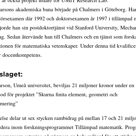
 är också projekt ledare för UMIT Research Lab.
arsons akademiska bana började på Chalmers i Göteborg. Ha
njörsexamen där 1992 och doktorsexamen år 1997 i tillämpad 
jorde han sin postdoktortjänst vid Stanford University, Mecha
g. Sedan återvände han till Chalmers och en tjänst som forska
utionen för matematiska vetenskaper. Under denna tid kvalifice
ör docentkompetens.
slaget:
rson, Umeå universitet, beviljas 21 miljoner kronor under en
od för projektet ”Skurna finita element, geometri och
imering”
else delar ut sex stycken rambidrag på mellan 17 och 21 milj
rdera inom forskningsprogrammet Tillämpad matematik. Pro