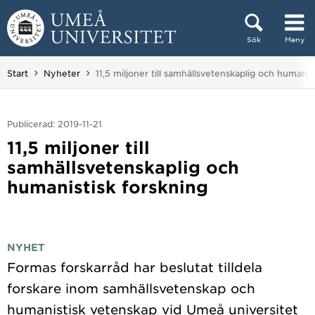
Hoppa direkt till innehållet
Sök
Meny
Huvudmenyn dold.
Du är här:
Start
Nyheter
11,5 miljoner till samhällsvetenskaplig och humanis
Publicerad: 2019-11-21
11,5 miljoner till
samhällsvetenskaplig och
humanistisk forskning
NYHET
Formas forskarråd har beslutat tilldela
forskare inom samhällsvetenskap och
humanistisk vetenskap vid Umeå universitet