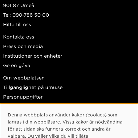
901 87 Umeå
Tel: 090-786 50 00
Hitta till oss
Kontakta oss
Press och media
Institutioner och enheter
Ge en gåva
Om webbplatsen
Tillgänglighet på umu.se
Personuppgifter
Hantera kakor
Denna webbplats använder kakor (cookies) som
Facebook
Cookie-samtycke
lagras i din webbläsare. Vissa kakor är nödvändiga
Instagram
för att sidan ska fungera korrekt och andra är
valbara. Du väljer vilka du vill tillåta.
TikTok