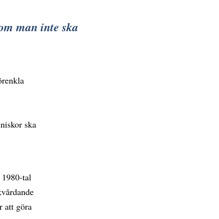
som man inte ska
örenkla
nniskor ska
 1980-tal
åkvårdande
 att göra