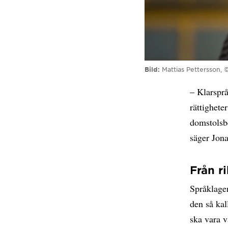
Bild
Mattias Pettersson, 
– Klarsprå
rättighete
domstolsbe
säger Jona
Från ri
Språklagen
den så kal
ska vara v