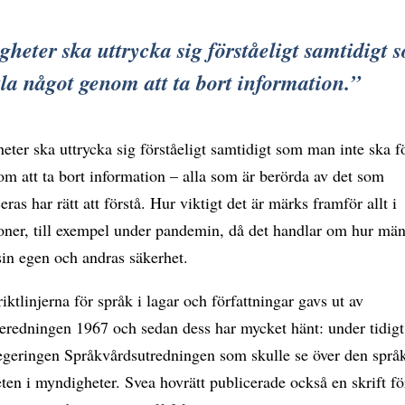
heter ska uttrycka sig förståeligt samtidigt 
la något genom att ta bort information.
ter ska uttrycka sig förståeligt samtidigt som man inte ska f
m att ta bort information – alla som är berörda av det som
as har rätt att förstå. Hur viktigt det är märks framför allt i
ioner, till exempel under pandemin, då det handlar om hur mä
sin egen och andras säkerhet.
riktlinjerna för språk i lagar och författningar gavs ut av
eredningen 1967 och sedan dess har mycket hänt: under tidigt
 Regeringen Språkvårdsutredningen som skulle se över den spr
en i myndigheter. Svea hovrätt publicerade också en skrift för