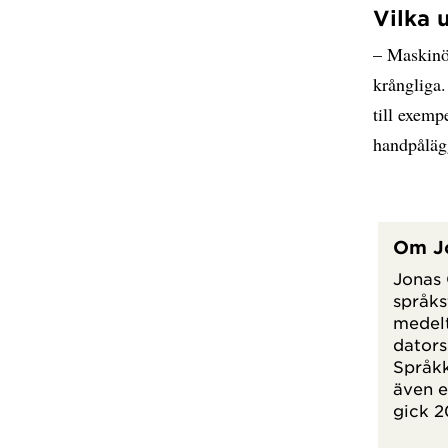
Vilka 
– Maskinöv
krångliga
till exemp
handpålägg
Om Jo
Jonas 
språks
medelt
dators
Språkk
även e
gick 2