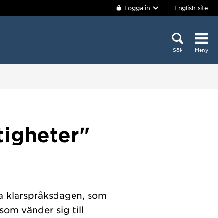
Logga in
English site
Sök
Meny
ttigheter"
lla klarspråksdagen, som
som vänder sig till