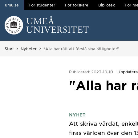
umu.se
För studenter
För forskare
Bibliotek
För me
Hoppa direkt till innehållet
Huvudmenyn dold.
Du är här:
Start
Nyheter
"Alla har rätt att förstå sina rättigheter"
Publicerad: 2023-10-10
Uppdaterad
"Alla har r
NYHET
Att skriva vårdat, enke
firas världen över den 