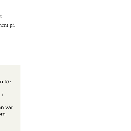
t
ment på
n för
 i
an var
som