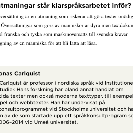
utmaningar står klarspråksarbetet inför?
ersättning är en utmaning som riskerar att göra texter onödig
. Översättningar som görs av människor är dyra men textdoku
el franska och tyska som maskinöversätts till svenska kräver
ning av en människa för att bli lätta att läsa.
nas Carlquist
Carlquist är professor i nordiska språk vid Institutione
tudier. Hans forskning har bland annat handlat om
ida texter men också moderna texttyper, till exempel
pel och webbtexter. Han har undervisat på
onsultprogrammet vid Stockholms universitet och h
n av de som startade upp ett språkkonsultprogram 
006–2014 vid Umeå universitet.