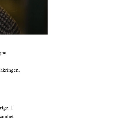
egna
säkringen,
rige. I
ksamhet