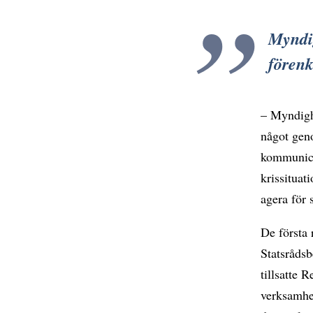
Myndig
förenk
– Myndighe
något geno
kommunicer
krissituat
agera för 
De första 
Statsrådsb
tillsatte
verksamhet