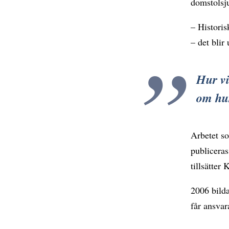
domstolsj
– Historis
– det blir
Hur vi
om hur
Arbetet so
publicera
tillsätter
2006 bilda
får ansvar