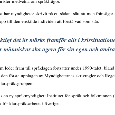
urister medvetna om språkfrågor.
kt har myndigheter skrivit på ett sådant sätt att man frånsäger
 upp till den enskilde individen att förstå vad som står.
ktigt det är märks framför allt i krissituation
 människor ska agera för sin egen och andra
m leder fram till språklagen fortsätter under 1990-talet, bland
s den första upplagan av Myndigheternas skrivregler och Rege
 Klarspråksgruppen.
s en ny språkmyndighet: Institutet för språk och folkminnen 
a för klarspråksarbetet i Sverige.