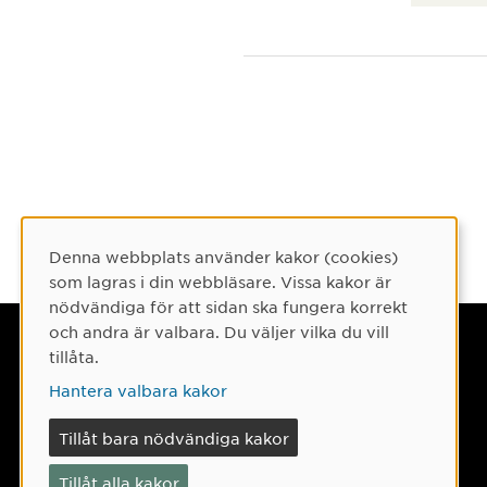
Denna webbplats använder kakor (cookies)
Cookie-samtycke
som lagras i din webbläsare. Vissa kakor är
nödvändiga för att sidan ska fungera korrekt
och andra är valbara. Du väljer vilka du vill
Umeå universitet
tillåta.
901 87 Umeå
Hantera valbara kakor
Tel: 090-786 50 00
Tillåt bara nödvändiga kakor
Hitta till oss
Tillåt alla kakor