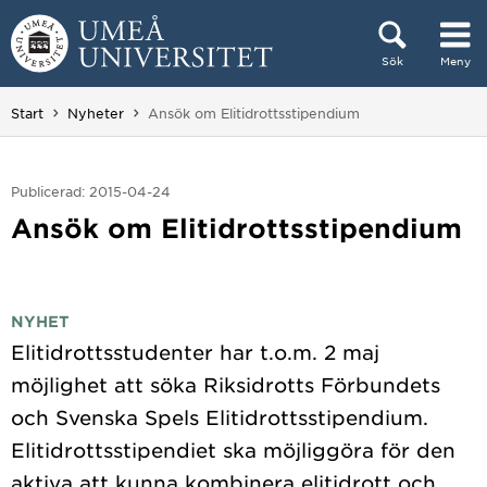
Hoppa direkt till innehållet
Sök
Meny
Huvudmenyn dold.
Du är här:
Start
Nyheter
Ansök om Elitidrottsstipendium
Publicerad: 2015-04-24
Ansök om Elitidrottsstipendium
NYHET
Elitidrottsstudenter har t.o.m. 2 maj
möjlighet att söka Riksidrotts Förbundets
och Svenska Spels Elitidrottsstipendium.
Elitidrottsstipendiet ska möjliggöra för den
aktiva att kunna kombinera elitidrott och