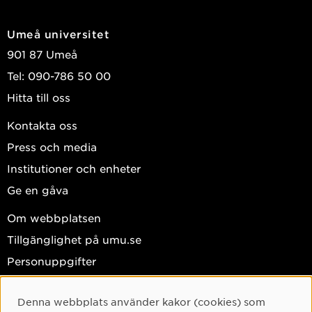
Umeå universitet
901 87 Umeå
Tel: 090-786 50 00
Hitta till oss
Kontakta oss
Press och media
Institutioner och enheter
Ge en gåva
Om webbplatsen
Tillgänglighet på umu.se
Personuppgifter
Hantera kakor
Denna webbplats använder kakor (cookies) som
Facebook