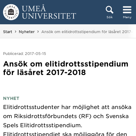
Hoppa direkt till innehållet
Sök
Meny
Huvudmenyn dold.
Du är här:
Start
Nyheter
Ansök om elitidrottsstipendium för läsåret 2017-2
Publicerad: 2017-05-15
Ansök om elitidrottsstipendium
för läsåret 2017-2018
NYHET
Elitidrottsstudenter har möjlighet att ansöka
om Riksidrottsförbundets (RF) och Svenska
Spels Elitidrottsstipendium.
Elitidrottsstipendiet ska möjliggöra för den