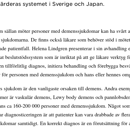
m sällan möter personer med demenssjukdomar kan ha svårt a
a sjukdomarna. De finns också läkare som behöver stöd i möte
de patientfall. Helena Lindgren presenterar i sin avhandling e
at beslutstödssystem som är inriktat på att ge läkare verktyg fö
n tillförlitlig diagnos, initiera behandling och förebygga besv
er för personen med demenssjukdom och hans eller hennes om
s sjukdom är den vanligaste orsaken till demens. Andra exem
mer är vaskulär demens, Lewy body demens och pannlobsde
inns ca 160-200 000 personer med demenssjukdom. Något so
r diagnosticeringen är att patienter kan vara drabbade av fler
domar samtidigt. En korrekt diagnos är en förutsättning för 