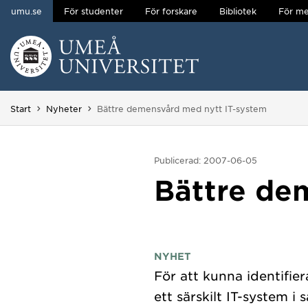
umu.se
För studenter
För forskare
Bibliotek
För me
Hoppa direkt till innehållet
Huvudmenyn dold.
Du är här:
Start
Nyheter
Bättre demensvård med nytt IT-system
Publicerad: 2007-06-05
Bättre de
NYHET
För att kunna identifie
ett särskilt IT-system 