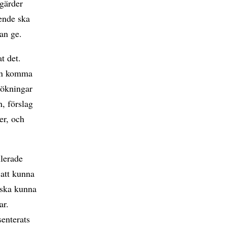
gärder
ende ska
an ge.
t det.
ren komma
sökningar
, förslag
er, och
llerade
 att kunna
t ska kunna
ar.
senterats