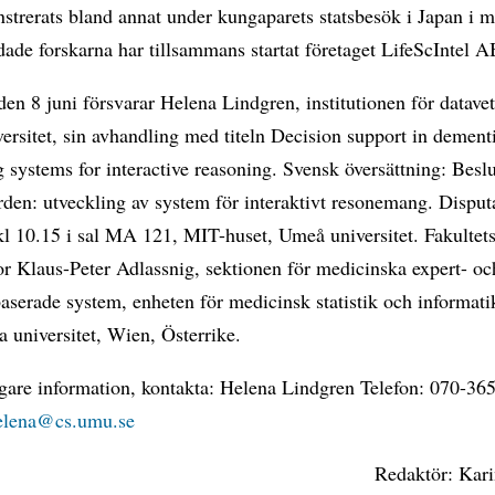
trerats bland annat under kungaparets statsbesök i Japan i ma
ade forskarna har tillsammans startat företaget LifeScIntel A
en 8 juni försvarar Helena Lindgren, institutionen för datave
rsitet, sin avhandling med titeln Decision support in dementi
 systems for interactive reasoning. Svensk översättning: Beslu
den: utveckling av system för interaktivt resonemang. Disput
kl 10.15 i sal MA 121, MIT-huset, Umeå universitet. Fakulte
or Klaus-Peter Adlassnig, sektionen för medicinska expert- oc
aserade system, enheten för medicinsk statistik och informat
 universitet, Wien, Österrike.
igare information, kontakta: Helena Lindgren Telefon: 070-36
lena@cs.umu.se
Redaktör: Kar