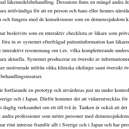
imal läkemedelsbehandling. Dessutom finns en mängd andra åt
ra nödvändiga för att en person och hans eller hennes närstå
a och fungera med de konsekvenser som en demenssjukdom k
ar beskrivits som en interaktiv checklista av läkare som pröva
 föra in av systemet efterfrågad patientinformation kan läka
tt interaktivt resonemang om t.ex. vilka kompletterande under
ra aktuella. Systemet producerar en översikt av informationen
er motiverade utifrån olika kliniska riktlinjer samt översikt öv
 behandlingsinsatser.
r fortfarande en prototyp och utvärderas just nu under kontro
verige och i Japan. Därför kommer det att vidareutvecklas för
 i daglig verksamhet om ett till två år. Tanken är också att de
ill andra professioner som möter personer med demenssjukdom
ar rönt intresse framför allt i Sverige och i Japan och har pre