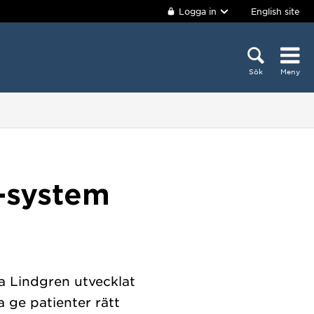
Logga in
English site
Sök
Meny
-system
na Lindgren utvecklat
a ge patienter rätt