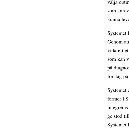
välja opt
som kan va
kunna lev
Systemet h
Genom att
vidare i e
som kan va
på diagnos
förslag på
Systemet ä
former i S
integreras
ge stöd t
Systemet h