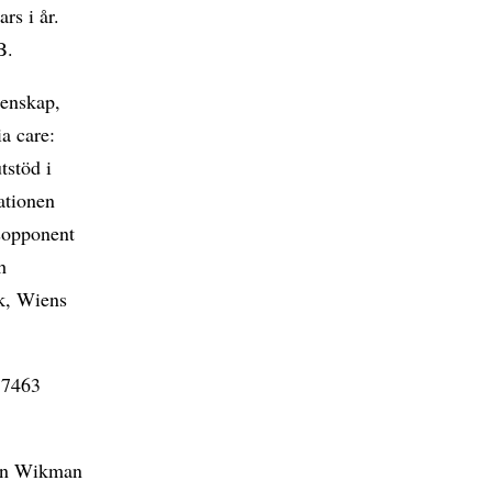
rs i år.
B.
tenskap,
a care:
tstöd i
ationen
tsopponent
h
ik, Wiens
57463
in Wikman