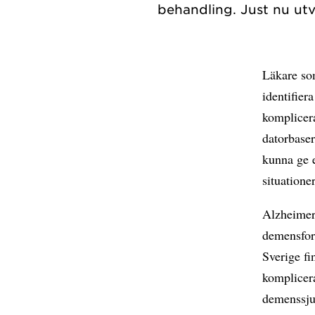
Läkare so
identifier
komplicera
datorbaser
kunna ge e
situation
Alzheimer
demensfor
Sverige f
komplicera
demenssjuk