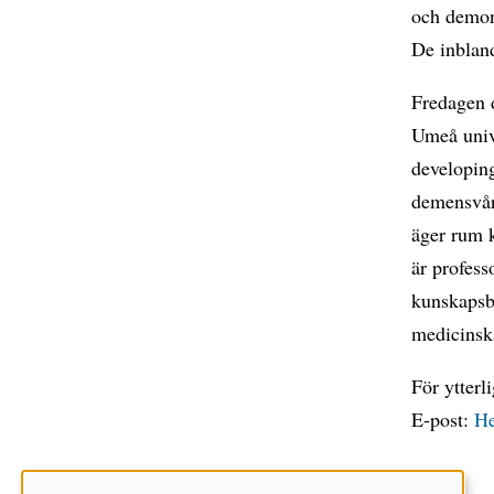
och demons
De inbland
Fredagen d
Umeå unive
developing
demensvår
äger rum 
är profess
kunskapsb
medicinska
För ytterl
E-post:
He