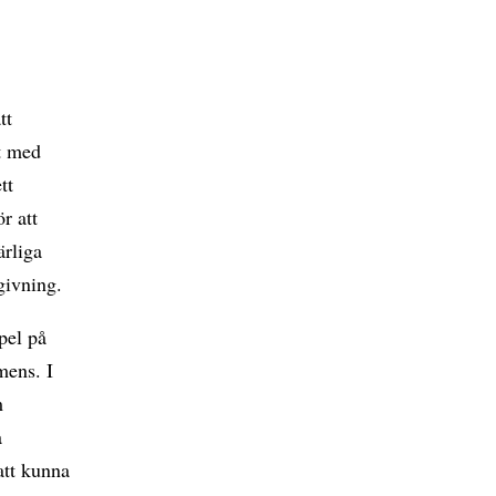
tt
t med
tt
r att
ärliga
givning.
pel på
mens. I
m
a
att kunna