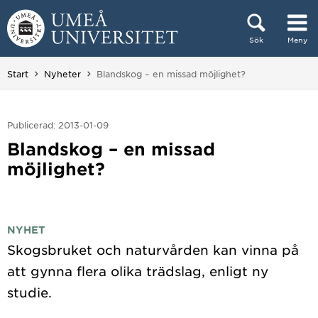
Hoppa direkt till innehållet
Sök
Meny
Huvudmenyn dold.
Du är här:
Start
Nyheter
Blandskog – en missad möjlighet?
Publicerad: 2013-01-09
Blandskog – en missad
möjlighet?
NYHET
Skogsbruket och naturvården kan vinna på
att gynna flera olika trädslag, enligt ny