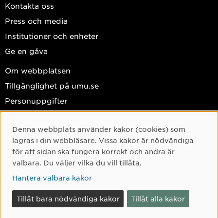
Kontakta oss
Press och media
Institutioner och enheter
Ge en gåva
Om webbplatsen
Tillgänglighet på umu.se
Personuppgifter
Hantera kakor
Denna webbplats använder kakor (cookies) som
Facebook
Cookie-samtycke
lagras i din webbläsare. Vissa kakor är nödvändiga
Instagram
för att sidan ska fungera korrekt och andra är
valbara. Du väljer vilka du vill tillåta.
TikTok
Hantera valbara kakor
Youtube
LinkedIn
Tillåt bara nödvändiga kakor
Tillåt alla kakor