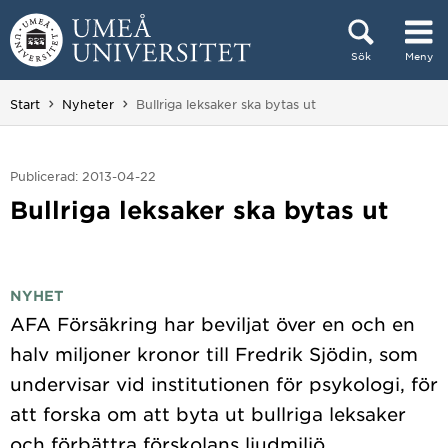
Hoppa direkt till innehållet
Sök
Meny
Huvudmenyn dold.
Du är här:
Start
Nyheter
Bullriga leksaker ska bytas ut
Publicerad: 2013-04-22
Bullriga leksaker ska bytas ut
NYHET
AFA Försäkring har beviljat över en och en
halv miljoner kronor till Fredrik Sjödin, som
undervisar vid institutionen för psykologi, för
att forska om att byta ut bullriga leksaker