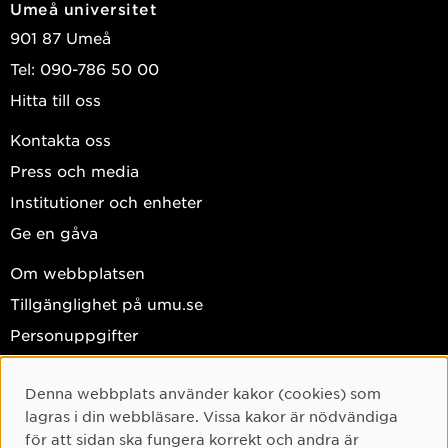
Umeå universitet
901 87 Umeå
Tel: 090-786 50 00
Hitta till oss
Kontakta oss
Press och media
Institutioner och enheter
Ge en gåva
Om webbplatsen
Tillgänglighet på umu.se
Personuppgifter
Hantera kakor
Denna webbplats använder kakor (cookies) som
Facebook
Cookie-samtycke
lagras i din webbläsare. Vissa kakor är nödvändiga
Instagram
för att sidan ska fungera korrekt och andra är