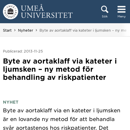
Hoppa direkt till innehållet
Sök
Meny
Huvudmenyn dold.
Du är här:
Start
Nyheter
Byte av aortaklaff via kateter i ljumsken – ny met
Publicerad: 2013-11-25
Byte av aortaklaff via kateter i
ljumsken – ny metod för
behandling av riskpatienter
NYHET
Byte av aortaklaff via en kateter i ljumsken
är en lovande ny metod för att behandla
svår aortastenos hos riskpatienter. Det