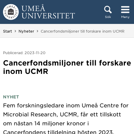
Hoppa direkt till innehållet
Sök
Meny
Huvudmenyn dold.
Du är här:
Start
Nyheter
Cancerfondsmiljoner till forskare inom UCMR
Publicerad: 2023-11-20
Cancerfondsmiljoner till forskare
inom UCMR
NYHET
Fem forskningsledare inom Umeå Centre for
Microbial Research, UCMR, får ett tillskott
om nästan 14 miljoner kronor i