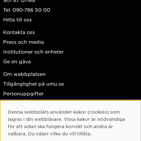
Tel: 090-786 50 00
Hitta till oss
Kontakta oss
Press och media
Institutioner och enheter
Ge en gåva
Om webbplatsen
Tillgänglighet på umu.se
Personuppgifter
Hantera kakor
Denna webbplats använder kakor (cookies) som
Facebook
Cookie-samtycke
lagras i din webbläsare. Vissa kakor är nödvändiga
Instagram
för att sidan ska fungera korrekt och andra är
valbara. Du väljer vilka du vill tillåta.
TikTok