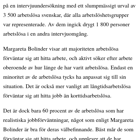
på en intervjuundersökning med ett slumpmässigt urval av
3 500 arbetslösa svenskar, där alla arbetslöshetsgrupper
var representerade. Av dem ingick drygt 1 800 personer
arbetslösa i en andra intervjuomgång.
Margareta Bolinder visar att majoriteten arbetslösa
förväntar sig att hitta arbete, och aktivt söker efter arbete
oberoende av hur länge de har varit arbetslösa. Endast en
minoritet av de arbetslösa tycks ha anpassat sig till sin
situation. Det är också mer vanligt att långtidsarbetslösa
förväntar sig att hitta jobb än korttidsarbetslösa.
Det är dock bara 60 procent av de arbetslösa som har
realistiska jobbförväntningar, något som enligt Margareta
Bolinder är bra för deras välbefinnande. Bäst mår de som
förväntar sig att hitta arbete, och upplever att de har