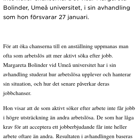
Bolinder, Umeå universitet, i sin avhandling
För att öka chanserna till en anställning uppmanas man
ofta som arbetslös att mer aktivt söka efter jobb.
Margareta Bolinder vid Umeå universitet har i sin
avhandling studerat hur arbetslösa upplever och hanterar
sin situation, och hur det senare påverkar deras
jobbchanser.
Hon visar att de som aktivt söker efter arbete inte får jobb
i högre utsträckning än andra arbetslösa. De som har låga
krav för att acceptera ett jobberbjudande får inte heller
arbete oftare än andra. Resultaten i avhandlingen baseras