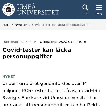
Hoppa direkt till innehållet
Sök
Meny
Huvudmenyn dold.
Du är här:
Start
Nyheter
Covid-tester kan läcka personuppgifter
Publicerad: 2022-02-15
Uppdaterad: 2023-05-02, 10:16
Covid-tester kan läcka
personuppgifter
NYHET
Under förra året genomfördes över 14
miljoner PCR-tester för att påvisa covid-19 i
Sverige. Forskare vid Umeå universitet har
upptäckt att personuppgifter kan ha läckts