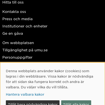
Hitta till oss
Kontakta oss
Press och media
Institutioner och enheter
Ge en gåva
Om webbplatsen
Tillgänglighet på umu.se
Personuppgifter
Hantera kakor
Denna webbplats använder kakor (cookies) som
Facebook
Cookie-samtycke
lagras i din webbläsare. Vissa kakor är nödvändiga
Instagram
för att sidan ska fungera korrekt och andra är
valbara. Du väljer vilka du vill tillåta.
TikTok
Hantera valbara kakor
Youtube
LinkedIn
Tillåt bara nödvändiga kakor
Tillåt alla kakor