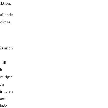
ektion.
allande
lockera
S) är en
till
ch
era djur
 en
år av en
 som
llade