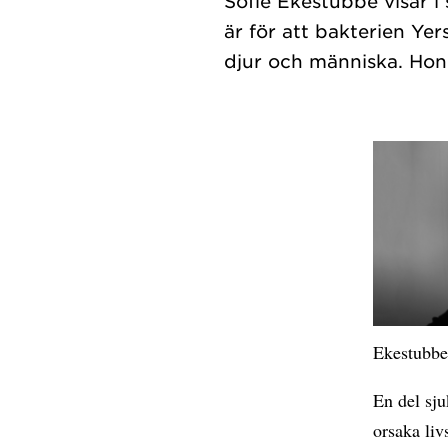
Sofie Ekestubbe visar i
är för att bakterien Ye
Ekestubbe
En del sj
orsaka liv