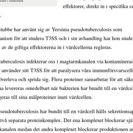
sser i värdcellen.
effektorer, direkt in i specifika c
.
stubbe har använt sig av Yersinia pseudotuberculosis som
nism för att studera T3SS och i sin avhandling har hon stude
 av de giftiga effektorerna in i värdcellerna regleras.
uberculosis infekterar oss i magtarmkanalen via kontaminerad
 använder sitt T3SS för att paralysera våra immunförsvarscelle
 överleva och sprida sig. Flera proteiner samarbetar för att säke
na levereras omedelbart när bakterien har bundit till en värdce
igeras till sina målproteiner inuti värdcellen.
seudotuberculosis har bundit till en värdcell hålls sekretions
 två separata proteinkomplex. Det ena komplexet blockerar sjä
skanalen medan det andra komplexet blockerar produktionen a