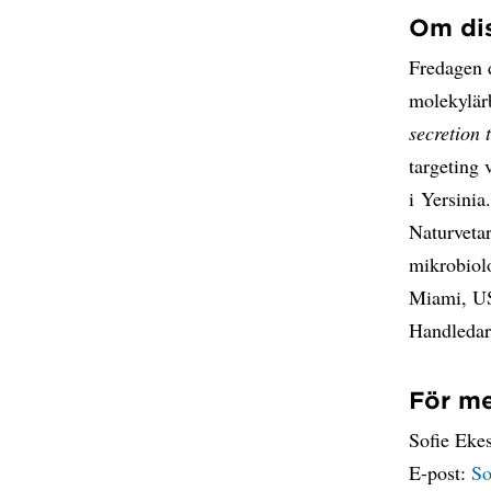
Om dis
Fredagen d
molekylärb
secretion 
targeting 
i Yersini
Naturvetar
mikrobiol
Miami, U
Handledar
För me
Sofie Ekes
E-post:
So