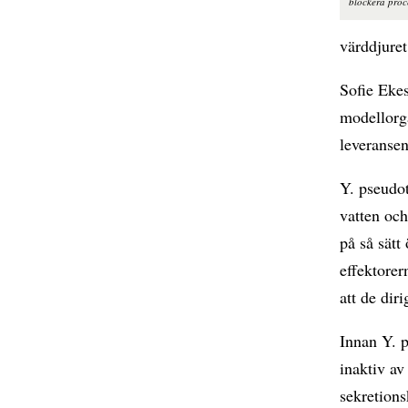
blockera proce
värddjuret
Sofie Eke
modellorga
leveransen
Y. pseudot
vatten och
på så sätt
effektorer
att de dir
Innan Y. p
inaktiv av
sekretion