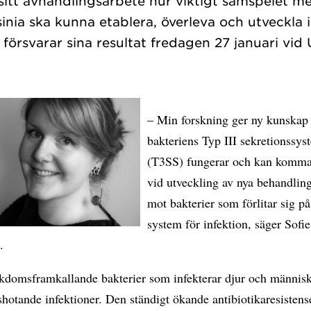
 sitt avhandlingsarbete hur viktigt samspelet me
rsinia ska kunna etablera, överleva och utveckla
– Min forskning ger ny kunskap
bakteriens Typ III sekretionssys
(T3SS) fungerar och kan komma t
vid utveckling av nya behandlin
mot bakterier som förlitar sig på
system för infektion, säger Sofie
.
ukdomsframkallande bakterier som infekterar djur och männis
shotande infektioner. Den ständigt ökande antibiotikaresisten