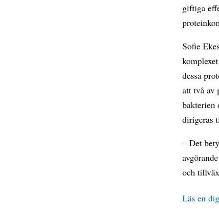
giftiga ef
proteinkom
Sofie Ekes
komplexet
dessa prot
att två av
bakterien 
dirigeras t
– Det bety
avgörande 
och tillvä
Läs en dig