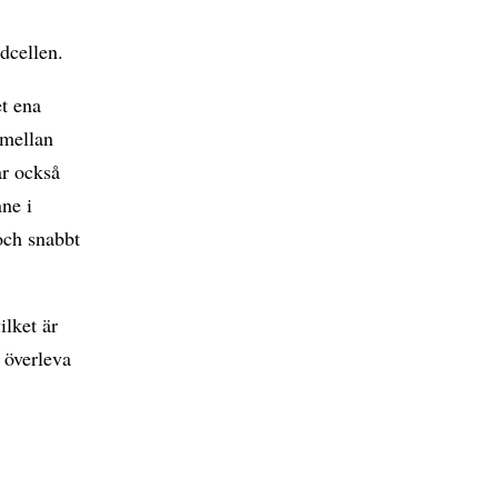
dcellen.
et ena
 mellan
ar också
nne i
 och snabbt
ilket är
 överleva