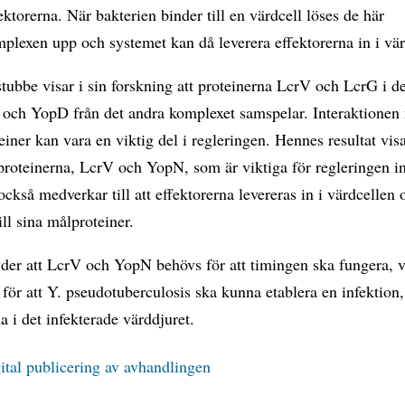
fektorerna. När bakterien binder till en värdcell löses de här
plexen upp och systemet kan då leverera effektorerna in i vär
tubbe visar i sin forskning att proteinerna LcrV och LcrG i d
 och YopD från det andra komplexet samspelar. Interaktionen
einer kan vara en viktig del i regleringen. Hennes resultat vis
 proteinerna, LcrV och YopN, som är viktiga för regleringen i
också medverkar till att effektorerna levereras in i värdcellen
ill sina målproteiner.
der att LcrV och YopN behövs för att timingen ska fungera, v
för att Y. pseudotuberculosis ska kunna etablera en infektion,
xa i det infekterade värddjuret.
ital publicering av avhandlingen