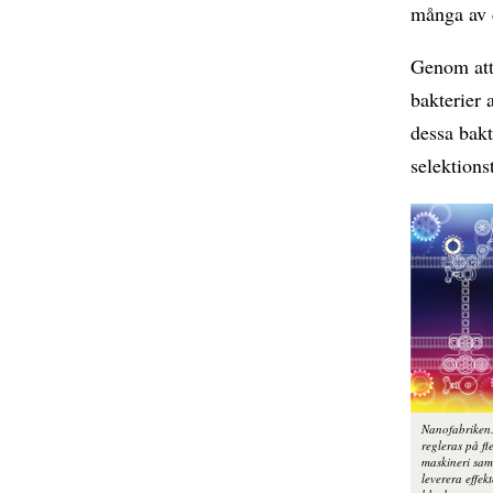
många av d
Genom att
bakterier 
dessa bakt
selektions
Nanofabriken
regleras på fl
maskineri sama
leverera effekt