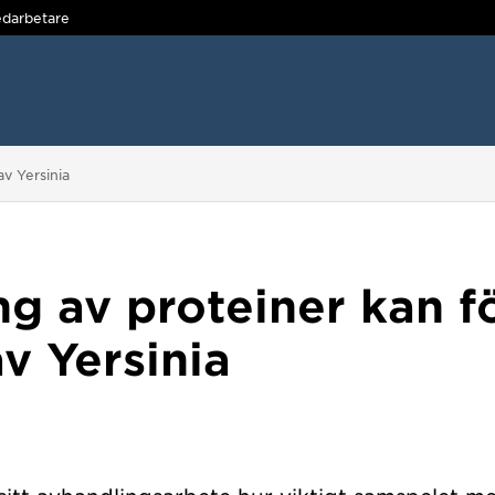
darbetare
av Yersinia
ng av proteiner kan f
av Yersinia