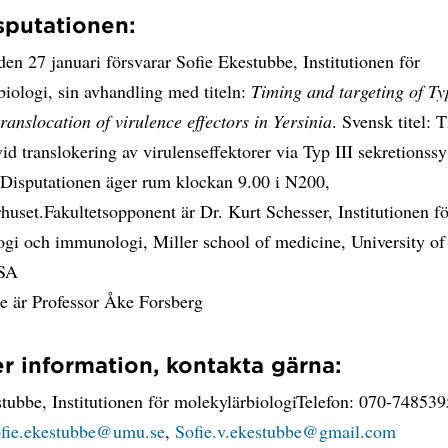
putationen:
en 27 januari försvarar Sofie Ekestubbe, Institutionen för
iologi, sin avhandling med titeln:
Timing and targeting of Ty
translocation of virulence effectors in Yersinia
. Svensk titel:
vid translokering av virulenseffektorer via Typ III sekretionss
a.Disputationen äger rum klockan 9.00 i N200,
huset.Fakultetsopponent är Dr. Kurt Schesser, Institutionen f
ogi och immunologi, Miller school of medicine, University o
SA
e är Professor Åke Forsberg
r information, kontakta gärna:
tubbe, Institutionen för molekylärbiologiTelefon: 070-748539
fie.ekestubbe@umu.se
,
Sofie.v.ekestubbe@gmail.com