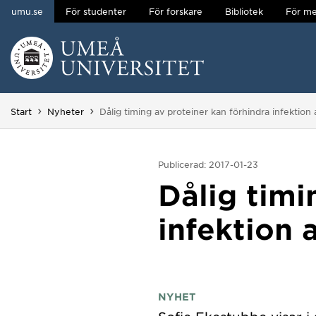
umu.se
För studenter
För forskare
Bibliotek
För me
Hoppa direkt till innehållet
Huvudmenyn dold.
Du är här:
Start
Nyheter
Dålig timing av proteiner kan förhindra infektion 
Publicerad: 2017-01-23
Dålig timi
infektion 
NYHET