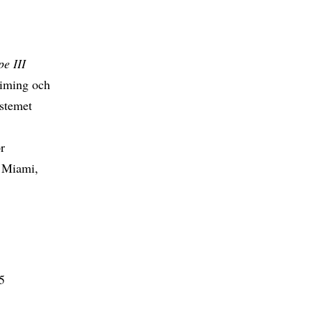
pe III
 Timing och
ystemet
ör
f Miami,
5