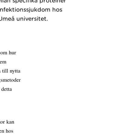
llan specifika proteiner
 infektionssjukdom hos
 om hur
tem
ill nytta
gsmetoder
 detta
kor kan
sen hos