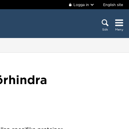
Logga in
English site
Sök
Meny
örhindra