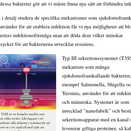
essa bakterier gör att vi måste finna nya sätt att förhindra inf
 i detalj studera de specifika mekanismer som sjukdomsframk
använder för att etablera infektion får vi nya möjligheter att b
eriers infektionsförmåga utan att döda dem vilket minskar
trycket för att bakterierna utvecklar resistens.
Typ III sekretionssystemet (T3S
mekanism som många
sjukdomsframkallande bakterier, 
exempel Salmonella, Shigella o
Yersinia, använder för att infekt
och människa. Systemet är som
invecklad ”nanofabrik” och best
. T3SS är en komplex maskin som
sekretionsapparat med en kanal
era olika nivåer. Likt kuggar i ett
rbetar alla delarna i systemet för att
levererar giftiga proteiner, så ka
orer in i en värdcell med syfte att