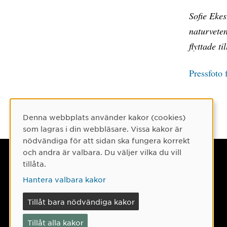
Sofie Eke
naturvete
flyttade t
Pressfoto 
Denna webbplats använder kakor (cookies)
Cookie-samtycke
som lagras i din webbläsare. Vissa kakor är
nödvändiga för att sidan ska fungera korrekt
och andra är valbara. Du väljer vilka du vill
Umeå universitet
tillåta.
901 87 Umeå
Hantera valbara kakor
Tel: 090-786 50 00
Tillåt bara nödvändiga kakor
Hitta till oss
Tillåt alla kakor