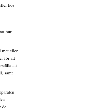
eller hos
rat hur
 mat eller
r för att
rställa att
ll, samt
apparaten
lva
v de