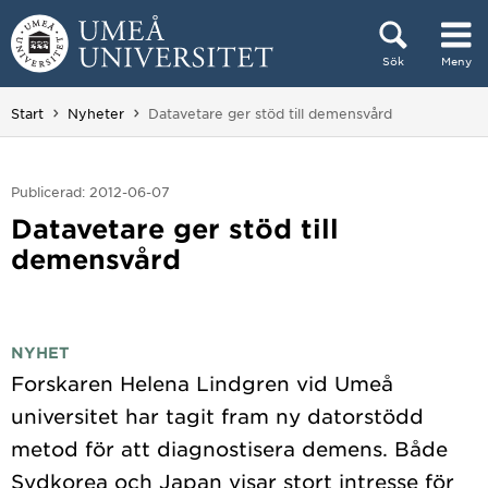
Hoppa direkt till innehållet
Sök
Meny
Huvudmenyn dold.
Du är här:
Start
Nyheter
Datavetare ger stöd till demensvård
Publicerad: 2012-06-07
Datavetare ger stöd till
demensvård
NYHET
Forskaren Helena Lindgren vid Umeå
universitet har tagit fram ny datorstödd
metod för att diagnostisera demens. Både
Sydkorea och Japan visar stort intresse för