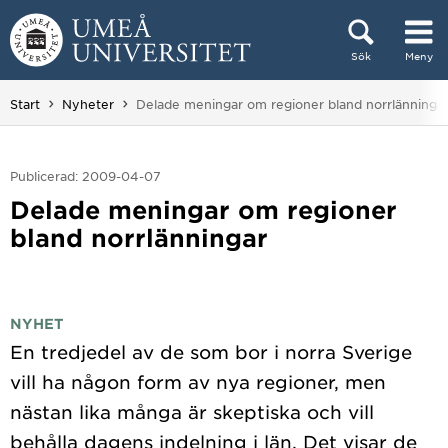
Hoppa direkt till innehållet
Sök
Meny
Huvudmenyn dold.
Du är här:
Start
Nyheter
Delade meningar om regioner bland norrlänninga
Publicerad: 2009-04-07
Delade meningar om regioner
bland norrlänningar
NYHET
En tredjedel av de som bor i norra Sverige
vill ha någon form av nya regioner, men
nästan lika många är skeptiska och vill
behålla dagens indelning i län. Det visar de