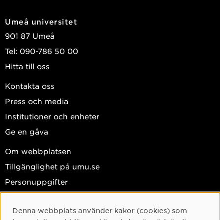
Umeå universitet
901 87 Umeå
Tel: 090-786 50 00
Hitta till oss
Kontakta oss
Press och media
Institutioner och enheter
Ge en gåva
Om webbplatsen
Tillgänglighet på umu.se
Personuppgifter
Hantera kakor
Denna webbplats använder kakor (cookies) som
Facebook
Cookie-samtycke