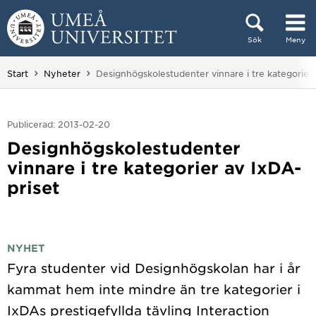
Hoppa direkt till innehållet
Sök
Meny
Huvudmenyn dold.
Du är här:
Start
Nyheter
Designhögskolestudenter vinnare i tre kategorier 
Publicerad: 2013-02-20
Designhögskolestudenter
vinnare i tre kategorier av IxDA-
priset
NYHET
Fyra studenter vid Designhögskolan har i år
kammat hem inte mindre än tre kategorier i
IxDAs prestigefyllda tävling Interaction