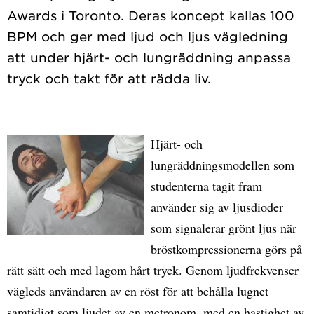
Awards i Toronto. Deras koncept kallas 100
BPM och ger med ljud och ljus vägledning
att under hjärt- och lungräddning anpassa
Hjärt- och
lungräddningsmodellen som
studenterna tagit fram
använder sig av ljusdioder
som signalerar grönt ljus när
bröstkompressionerna görs på
rätt sätt och med lagom hårt tryck. Genom ljudfrekvenser
vägleds användaren av en röst för att behålla lugnet
samtidigt som ljudet av en metronom, med en hastighet av