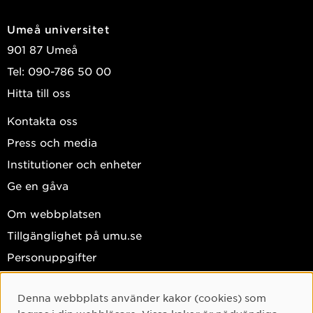
Umeå universitet
901 87 Umeå
Tel: 090-786 50 00
Hitta till oss
Kontakta oss
Press och media
Institutioner och enheter
Ge en gåva
Om webbplatsen
Tillgänglighet på umu.se
Personuppgifter
Hantera kakor
Denna webbplats använder kakor (cookies) som
Facebook
Cookie-samtycke