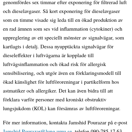
genomfördes sex timmar efter exponering för filtrerad luft
och dieselavgaser. Så kort exponering för dieselavgaser
som en timme visade sig leda till en ökad produktion av
en rad ämnen som ses vid inflammation (cytokiner) och
uppreglering av ett speciellt mönster av signalvägar, som
kartlagts i detalj. Dessa nyupptäckta signalvägar för
dieseleffekter i luftvägarna är kopplade till
luftvägsinflammation och ökad risk för allergisk
sensibilisering, och utgör även en förklaringsmodell till
ökad känslighet för luftföroreningar i partikelform hos
astmatiker och allergiker. Det kan även bidra till att
förklara varför personer med kroniskt obstruktiv
lungsjukdom (KOL) kan försämras av luftföroreningar.
För mer information, kontakta Jamshid Pourazar på e-post
Jamshid.Pourazar@lung.umu.se
, telefon 090-785 17 63