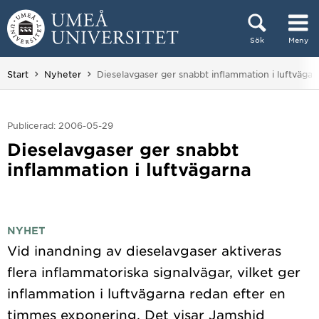
Hoppa direkt till innehållet
Sök
Meny
Huvudmenyn dold.
Du är här:
Start
Nyheter
Dieselavgaser ger snabbt inflammation i luftvägar
Publicerad: 2006-05-29
Dieselavgaser ger snabbt
inflammation i luftvägarna
NYHET
Vid inandning av dieselavgaser aktiveras
flera inflammatoriska signalvägar, vilket ger
inflammation i luftvägarna redan efter en
timmes exponering. Det visar Jamshid