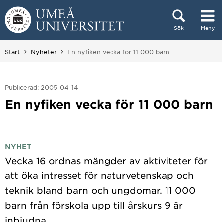
Hoppa direkt till innehållet
Sök
Meny
Huvudmenyn dold.
Du är här:
Start
Nyheter
En nyfiken vecka för 11 000 barn
Publicerad: 2005-04-14
En nyfiken vecka för 11 000 barn
NYHET
Vecka 16 ordnas mängder av aktiviteter för
att öka intresset för naturvetenskap och
teknik bland barn och ungdomar. 11 000
barn från förskola upp till årskurs 9 är