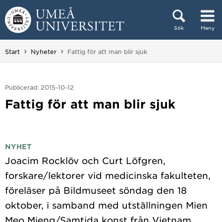
Hoppa direkt till innehållet
Sök
Meny
Huvudmenyn dold.
Du är här:
Start
Nyheter
Fattig för att man blir sjuk
Publicerad: 2015-10-12
Fattig för att man blir sjuk
NYHET
Joacim Rocklöv och Curt Löfgren,
forskare/lektorer vid medicinska fakulteten,
föreläser på Bildmuseet söndag den 18
oktober, i samband med utställningen Mien