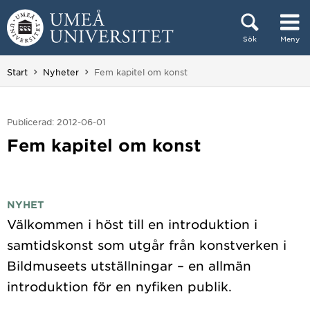
Hoppa direkt till innehållet
Sök
Meny
Huvudmenyn dold.
Du är här:
Start
Nyheter
Fem kapitel om konst
Publicerad: 2012-06-01
Fem kapitel om konst
NYHET
Välkommen i höst till en introduktion i
samtidskonst som utgår från konstverken i
Bildmuseets utställningar – en allmän