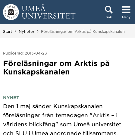
Hoppa direkt till innehållet
Sök
Meny
Huvudmenyn dold.
Du är här:
Start
Nyheter
Föreläsningar om Arktis på Kunskapskanalen
Publicerad: 2013-04-23
Föreläsningar om Arktis på
Kunskapskanalen
NYHET
Den 1 maj sänder Kunskapskanalen
föreläsningar från temadagen "Arktis – i
världens blickfång" som Umeå universitet
och SLU i Umeå anordnade tillsammans.