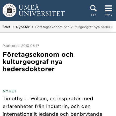
Hoppa direkt till innehållet
Sök
Meny
Huvudmenyn dold.
Du är här:
Start
Nyheter
Företagsekonom och kulturgeograf nya hedersdo
Publicerad: 2013-06-17
Företagsekonom och
kulturgeograf nya
hedersdoktorer
NYHET
Timothy L. Wilson, en inspiratör med
erfarenheter från industrin, och den
internationellt ledande och banbrytande