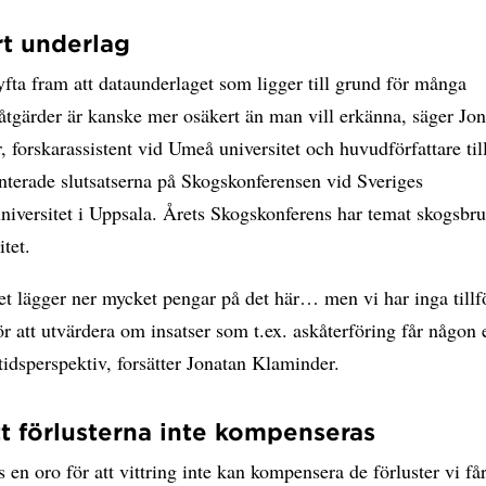
t underlag
lyfta fram att dataunderlaget som ligger till grund för många
åtgärder är kanske mer osäkert än man vill erkänna, säger Jo
 forskarassistent vid Umeå universitet och huvudförfattare till
nterade slutsatserna på Skogskonferensen vid Sveriges
niversitet i Uppsala. Årets Skogskonferens har temat skogsbr
itet.
t lägger ner mycket pengar på det här… men vi har inga tillfö
r att utvärdera om insatser som t.ex. askåterföring får någon 
 tidsperspektiv, forsätter Jonatan Klaminder.
tt förlusterna inte kompenseras
s en oro för att vittring inte kan kompensera de förluster vi får