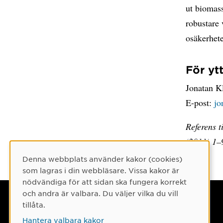
ut biomass
robustare 
osäkerhete
För yt
Jonatan Kl
E-post:
jo
Referens t
(2011) 1–
Denna webbplats använder kakor (cookies)
Cookie-samtycke
som lagras i din webbläsare. Vissa kakor är
nödvändiga för att sidan ska fungera korrekt
och andra är valbara. Du väljer vilka du vill
Umeå universitet
tillåta.
901 87 Umeå
Hantera valbara kakor