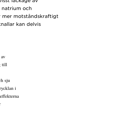
isst läckage av
, natrium och
r mer motståndskraftigt
nallar kan delvis
 av
till
ch sju
rycklan i
effekterna
r