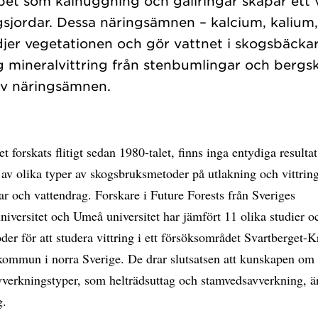
et som kalhuggning och gallringar skapar ett v
sjordar. Dessa näringsämnen – kalcium, kalium
er vegetationen och gör vattnet i skogsbäcka
g mineralvittring från stenbumlingar och bergsk
et forskats flitigt sedan 1980-talet, finns inga entydiga resultat
 av olika typer av skogsbruksmetoder på utlakning och vittring 
dar och vattendrag. Forskare i Future Forests från Sveriges
niversitet och Umeå universitet har jämfört 11 olika studier o
der för att studera vittring i ett försöksområdet Svartberget-K
kommun i norra Sverige. De drar slutsatsen att kunskapen om 
vverkningstyper, som helträdsuttag och stamvedsavverkning, ä
g.