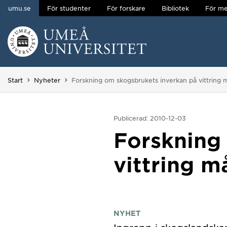
umu.se
För studenter
För forskare
Bibliotek
För me
Hoppa direkt till innehållet
Huvudmenyn dold.
Du är här:
Start
Nyheter
Forskning om skogsbrukets inverkan på vittring m
Publicerad: 2010-12-03
Forskning
vittring m
NYHET