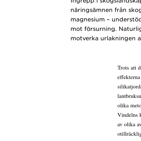
Ingrepp i skogslandskap
näringsämnen från skog
magnesium – understödj
mot försurning. Naturli
Trots att d
effekterna
silikatjor
lantbruksu
olika meto
Vindelns 
av olika a
otillräckli