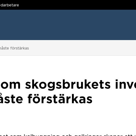
darbetare
åste förstärkas
 om skogsbrukets inv
åste förstärkas