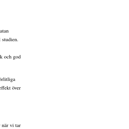
natan
 studien.
uk och god
rlitliga
effekt över
 när vi tar