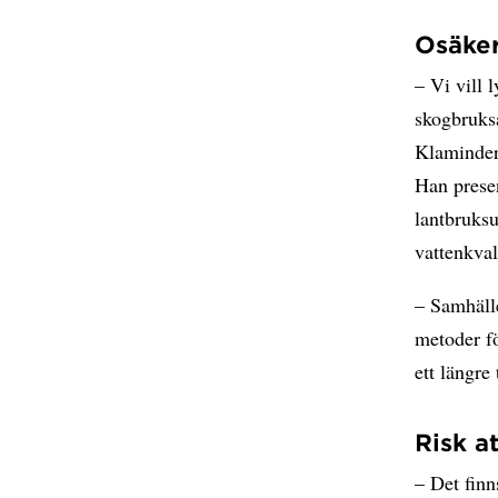
Osäker
– Vi vill 
skogbruks
Klaminder,
Han prese
lantbruksu
vattenkval
– Samhälle
metoder fö
ett längre
Risk a
– Det finn