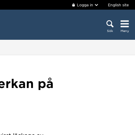
Logga in
English site
Sök
Meny
erkan på