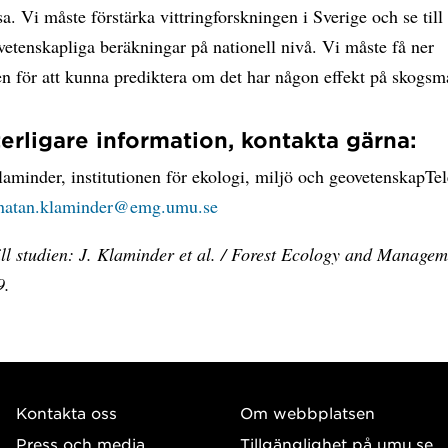
a. Vi måste förstärka vittringforskningen i Sverige och se till a
vetenskapliga beräkningar på nationell nivå. Vi måste få ner
n för att kunna prediktera om det har någon effekt på skogsm
terligare information, kontakta gärna:
aminder, institutionen för ekologi, miljö och geovetenskapTel
natan.klaminder@emg.umu.se
ill studien: J. Klaminder et al. / Forest Ecology and Manage
9.
Kontakta oss
Om webbplatsen
Press och media
Tillgänglighet på umu.se