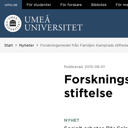
umu.se
För studenter
För forskare
Bibliotek
För me
Hoppa direkt till innehållet
Huvudmenyn dold.
Du är här:
Start
Nyheter
Forskningsmedel från Familjen Kamprads stiftels
Publicerad: 2015-06-01
Forskning
stiftelse
NYHET