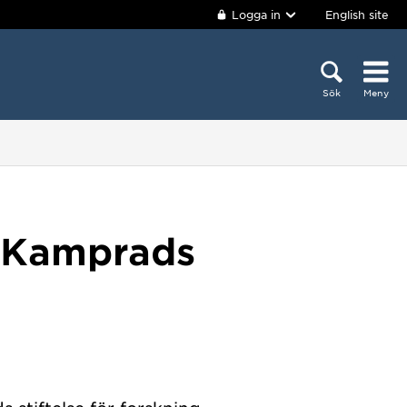
Logga in
English site
Sök
Meny
n Kamprads