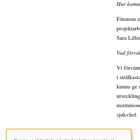
Hur komm
Förutom e
projektar
Sara Lilli
Vad förvä
Vi förvänt
i strålkas
kunna ge e
utveckling
institutio
sjukvård.