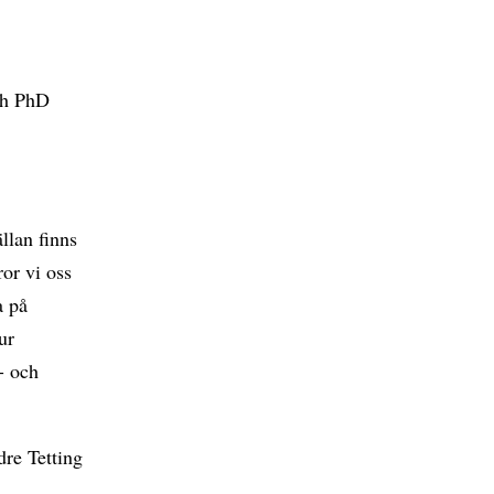
och PhD
ällan finns
ror vi oss
a på
ur
o- och
re Tetting