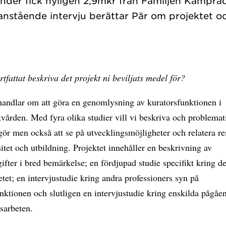
ander fick nyligen 2,9mkr från Familjen Kamprads
anstående intervju berättar Pär om projektet o
tfattat beskriva det projekt ni beviljats medel för?
handlar om att göra en genomlysning av kuratorsfunktionen i
vården. Med fyra olika studier vill vi beskriva och problemat
gör men också att se på utvecklingsmöjligheter och relatera re
rsitet och utbildning. Projektet innehåller en beskrivning av
ifter i bred bemärkelse; en fördjupad studie specifikt kring de
etet; en intervjustudie kring andra professioners syn på
nktionen och slutligen en intervjustudie kring enskilda pågåe
sarbeten.