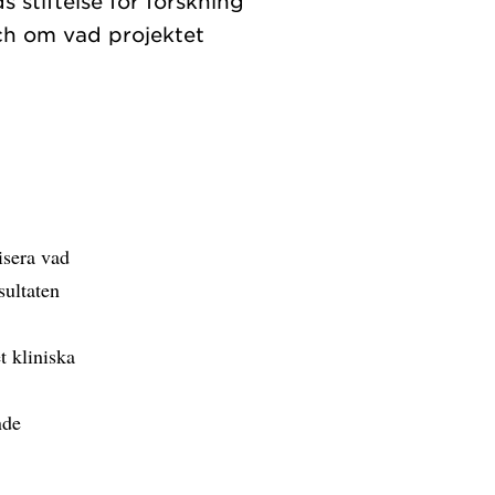
 stiftelse för forskning
ch om vad projektet
isera vad
sultaten
t kliniska
nde