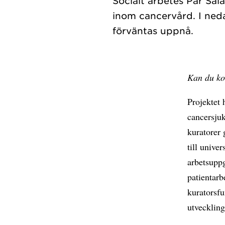
Socialt arbetes Pär Sal
inom cancervård. I ned
Kan du kor
Projektet 
cancersjuk
kuratorer 
till unive
arbetsuppg
patientarb
kuratorsfu
utveckling