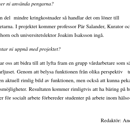
er ni använda pengarna?
n del mindre kringkostnader så handlar det om löner till
betarna. I projektet kommer professor Pär Salander, Kurator 
ehorn och universitetslektor Joakim Isaksson ingå.
ntar ni uppnå med projektet?
ar oss att bidra till att lyfta fram en grupp vårdarbetare som s
tarljuset. Genom att belysa funktionen från olika perspektiv t
n aktuell rimlig bild av funktionen, men också att kunna pek
smöjligheter. Resultaten kommer rimligtvis att ha bäring på h
ner för socialt arbete förbereder studenter på arbete inom häls
Redaktör: And