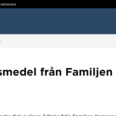
darbetare
e
smedel från Familje