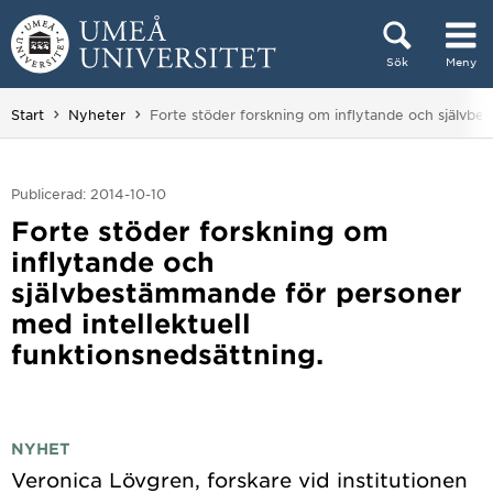
Hoppa direkt till innehållet
Sök
Meny
Huvudmenyn dold.
Du är här:
Start
Nyheter
Forte stöder forskning om inflytande och självbe
Publicerad: 2014-10-10
Forte stöder forskning om
inflytande och
självbestämmande för personer
med intellektuell
funktionsnedsättning.
NYHET
Veronica Lövgren, forskare vid institutionen